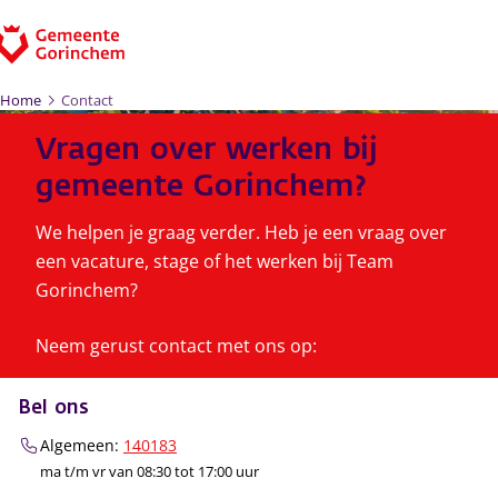
Ga naar de inhoud
Home
Contact
Vragen over werken bij
gemeente Gorinchem?
We helpen je graag verder. Heb je een vraag over
een vacature, stage of het werken bij Team
Gorinchem?
Neem gerust contact met ons op:
Bel ons
Algemeen:
140183
ma t/m vr van 08:30 tot 17:00 uur