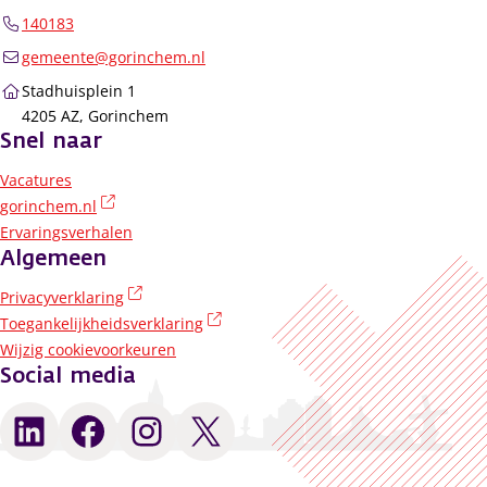
140183
gemeente@gorinchem.nl
Stadhuisplein 1
4205 AZ, Gorinchem
Snel naar
Vacatures
(externe link)
gorinchem.nl
Ervaringsverhalen
Algemeen
(externe link)
Privacyverklaring
(externe link)
Toegankelijkheidsverklaring
Wijzig cookievoorkeuren
Social media
LinkedIn
Facebook
Instagram
X