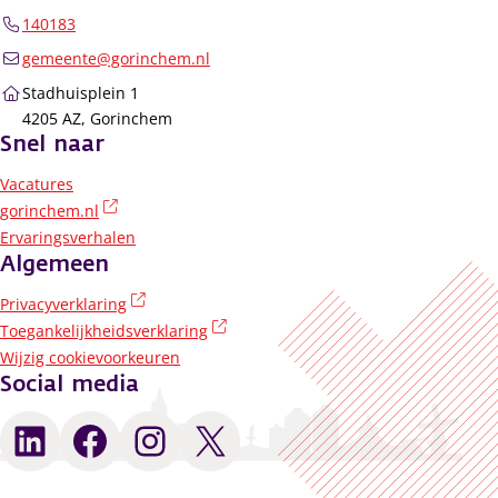
140183
gemeente@gorinchem.nl
Stadhuisplein 1
4205 AZ, Gorinchem
Snel naar
Vacatures
(externe link)
gorinchem.nl
Ervaringsverhalen
Algemeen
(externe link)
Privacyverklaring
(externe link)
Toegankelijkheidsverklaring
Wijzig cookievoorkeuren
Social media
LinkedIn
Facebook
Instagram
X