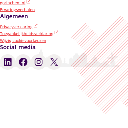
(externe link)
gorinchem.nl
Ervaringsverhalen
Algemeen
(externe link)
Privacyverklaring
(externe link)
Toegankelijkheidsverklaring
Wijzig cookievoorkeuren
Social media
LinkedIn
Facebook
Instagram
X