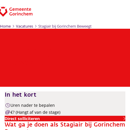
Ga naar de inhoud
Home
Vacatures
Stagiair bij Gorinchem Beweegt
Stagiair bij Gorinchem
Beweegt
In het kort
Uren nader te bepalen
€? (Hangt af van de stage)
Direct solliciteren
Wat ga je doen als Stagiair bij Gorinchem